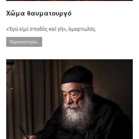
Χῶμα θαυματουργό
«Ἐγώ εἰμί σποδός καί γῆ», ἁμαρτωλός.
Περισσότερα...