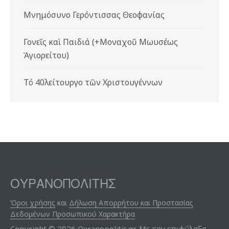
Μνημόσυνο Γερόντισσας Θεοφανίας
Γονεῖς καὶ Παιδιά (+Μοναχοῦ Μωυσέως
Ἁγιορείτου)
Τό 40λείτουργο τῶν Χριστουγέννων
ΟΥΡΑΝΟΠΟΛΙΤΗΣ
Όροι χρήσης
και
Δήλωση Απορρήτου και Προστασίας
Δεδομένων Προσωπικού Χαρακτήρα
Copyright © 2026 Ouranopolitis.gr. Με την επιφύλαξη