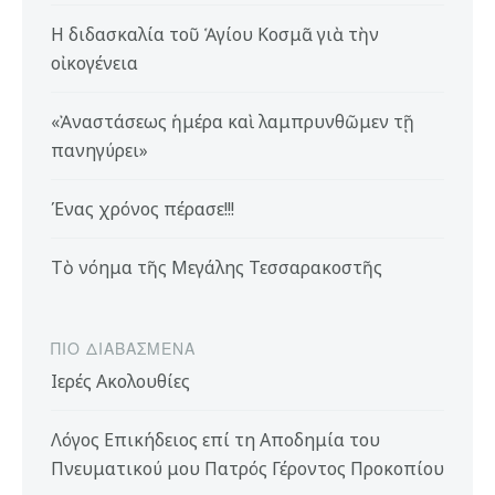
Η διδασκαλία τοῦ Ἁγίου Κοσμᾶ γιὰ τὴν
οἰκογένεια
«Ἀναστάσεως ἡμέρα καὶ λαμπρυνθῶμεν τῇ
πανηγύρει»
Ένας χρόνος πέρασε!!!
Τὸ νόημα τῆς Μεγάλης Τεσσαρακοστῆς
ΠΙΟ ΔΙΑΒΑΣΜΈΝΑ
Ιερές Ακολουθίες
Λόγος Επικήδειος επί τη Αποδημία του
Πνευματικού μου Πατρός Γέροντος Προκοπίου