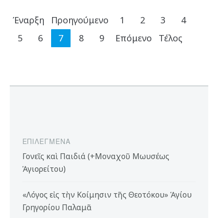
Έναρξη
Προηγούμενο
1
2
3
4
5
6
7
8
9
Επόμενο
Τέλος
ΕΠΙΛΕΓΜΈΝΑ
Γονεῖς καὶ Παιδιά (+Μοναχοῦ Μωυσέως
Ἁγιορείτου)
«Λόγος εἰς τὴν Κοίμησιν τῆς Θεοτόκου» Ἁγίου
Γρηγορίου Παλαμᾶ