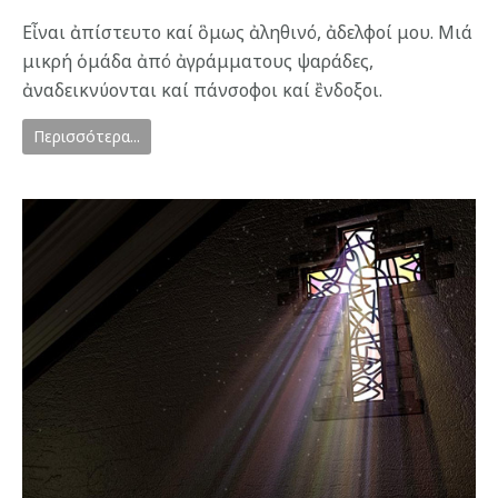
Εἶναι ἀπίστευτο καί ὃμως ἀληθινό, ἀδελφοί μου. Μιά
μικρή ὁμάδα ἀπό ἀγράμματους ψαράδες,
ἀναδεικνύονται καί πάνσοφοι καί ἒνδοξοι.
Περισσότερα...