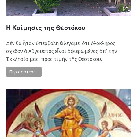
Η Κοίμησις της Θεοτόκου
Δέν θά ἦταν ὑπερβολή ἂν λέγαμε, ὃτι ὁλόκληρος
σχεδόν ὁ Αὒγουστος εἶναι ἀφιερωμένος ἀπ' τήν
Ἐκκλησία μας, πρός τιμήν τῆς Θεοτόκου.
Περισσότερα...