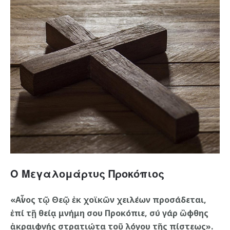
Ο Μεγαλομάρτυς Προκόπιος
«Αἶνος τῷ Θεῷ ἐκ χοϊκῶν χειλέων προσάδεται,
ἐπί τῇ θείᾳ μνήμη σου Προκόπιε, σύ γάρ ὢφθης
ἀκραιφνής στρατιώτα τοῦ λόγου τῆς πίστεως».