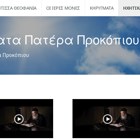
ΝΤΙΣΣΑ ΘΕΟΦΑΝΊΑ
ΟΙ ΙΕΡΈΣ ΜΟΝΈΣ
ΚΗΡΎΓΜΑΤΑ
ΗΧΗΤΙΚ
ατα Πατέρα Προκόπιου
α Προκόπιου