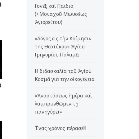
4
Γονεῖς καὶ Παιδιά
(+Μοναχοῦ Μωυσέως
Ἁγιορείτου)
«Λόγος εἰς τὴν Κοίμησιν
τῆς Θεοτόκου» Ἁγίου
Γρηγορίου Παλαμᾶ
Η διδασκαλία τοῦ Ἁγίου
Κοσμᾶ γιὰ τὴν οἰκογένεια
3
«Ἀναστάσεως ἡμέρα καὶ
λαμπρυνθῶμεν τῇ
πανηγύρει»
Ένας χρόνος πέρασε!!!