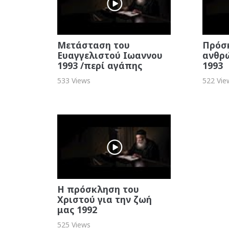
Μετάσταση του
Πρόσ
Ευαγγελιστού Ιωαννου
ανθρ
1993 /περί αγάπης
1993
533 Views
522 Vie
Η πρόσκληση του
Χριστού για την ζωή
μας 1992
525 Views