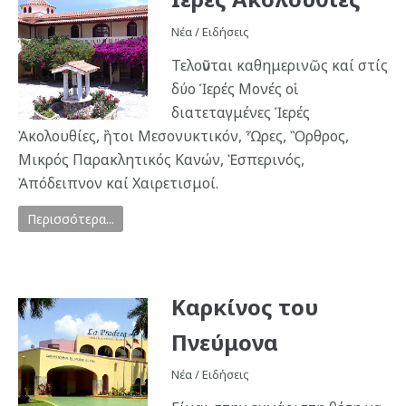
Νέα / Ειδήσεις
Τελοῦνται καθημερινῶς καί στίς
δύο Ἱερές Μονές οἱ
διατεταγμένες Ἱερές
Ἀκολουθίες, ἢτοι Μεσονυκτικόν, Ὧρες, Ὂρθρος,
Μικρός Παρακλητικός Κανών, Ἐσπερινός,
Ἀπόδειπνον καί Χαιρετισμοί.
Περισσότερα...
Καρκίνος του
Πνεύμονα
Νέα / Ειδήσεις