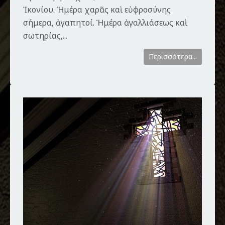
Ἰκονίου. Ἡμέρα χαρᾶς καὶ εὐφροσύνης
σήμερα, ἀγαπητοί. Ἡμέρα ἀγαλλιάσεως καὶ
σωτηρίας,...
Περισσότερα...