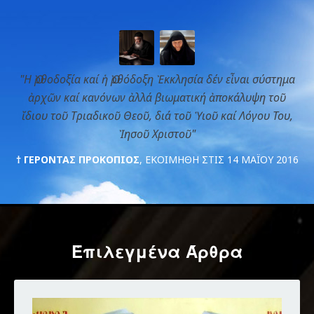
"Η Ὀρθοδοξία καί ἡ Ὀρθόδοξη Ἐκκλησία δέν εἶναι σύστημα
ἀρχῶν καί κανόνων ἀλλά βιωματική ἀποκάλυψη τοῦ
ἴδιου τοῦ Τριαδικοῦ Θεοῦ, διά τοῦ Ὑιοῦ καί Λόγου Του,
Ἰησοῦ Χριστοῦ"
† ΓΈΡΟΝΤΑΣ ΠΡΟΚΌΠΙΟΣ
, ΕΚΟΙΜΉΘΗ ΣΤΙΣ 14 ΜΑΪ́ΟΥ 2016
Έπιλεγμένα Άρθρα