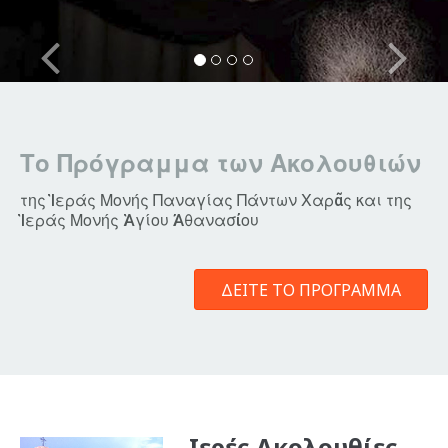
Το Πρόγραμμα των Ακολουθιών
της Ἱεράς Μονής Παναγίας Πάντων Χαρᾶς και της
Ἱεράς Μονής Ἁγίου Ἀθανασἰου
ΔΕΊΤΕ ΤΟ ΠΡΌΓΡΑΜΜΑ
Ιερές Ακολουθίες