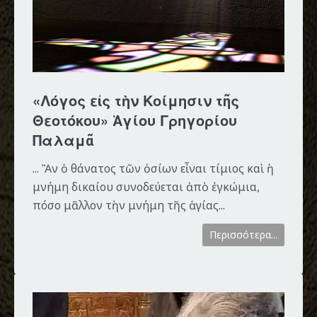
«Λόγος εἰς τὴν Κοίμησιν τῆς
Θεοτόκου» Ἁγίου Γρηγορίου
Παλαμᾶ
... Ἂν ὁ θάνατος τῶν ὁσίων εἶναι τίμιος καὶ ἡ
μνήμη δικαίου συνοδεύεται ἀπὸ ἐγκώμια,
πόσο μᾶλλον τὴν μνήμη τῆς ἁγίας...
Περισσότερα...