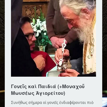
Γονεῖς καὶ Παιδιά (+Μοναχοῦ
Μωυσέως Ἁγιορείτου)
Συνήθως σήμερα οἱ γονεῖς ἐνδιαφέρονται πιὸ