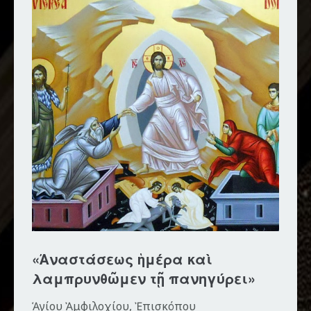
«Ἀναστάσεως ἡμέρα καὶ
λαμπρυνθῶμεν τῇ πανηγύρει»
Ἁγίου Ἀμφιλοχίου, Ἐπισκόπου