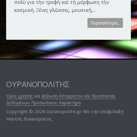
πολὺ για τὴν τροφὴ καὶ τή μόρφωση τὴν
κοσμική. Ξένες γλῶσσες, μουσική,...
Περισσότερα...
ΟΥΡΑΝΟΠΟΛΙΤΗΣ
Όροι χρήσης
και
Δήλωση Απορρήτου και Προστασίας
Δεδομένων Προσωπικού Χαρακτήρα
Copyright © 2026 Ouranopolitis.gr. Με την επιφύλαξη
παντός δικαιώματος.