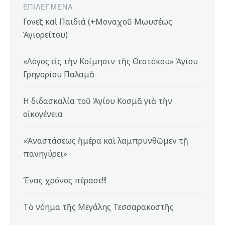
ΕΠΙΛΕΓΜΈΝΑ
Γονεῖς καὶ Παιδιά (+Μοναχοῦ Μωυσέως
Ἁγιορείτου)
«Λόγος εἰς τὴν Κοίμησιν τῆς Θεοτόκου» Ἁγίου
Γρηγορίου Παλαμᾶ
Η διδασκαλία τοῦ Ἁγίου Κοσμᾶ γιὰ τὴν
οἰκογένεια
«Ἀναστάσεως ἡμέρα καὶ λαμπρυνθῶμεν τῇ
πανηγύρει»
Ένας χρόνος πέρασε!!!
Τὸ νόημα τῆς Μεγάλης Τεσσαρακοστῆς