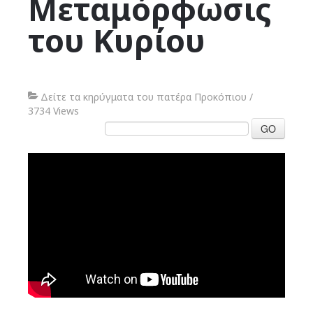
Μεταμόρφωσις
του Κυρίου
Δείτε τα κηρύγματα του πατέρα Προκόπιου
/
3734 Views
GO