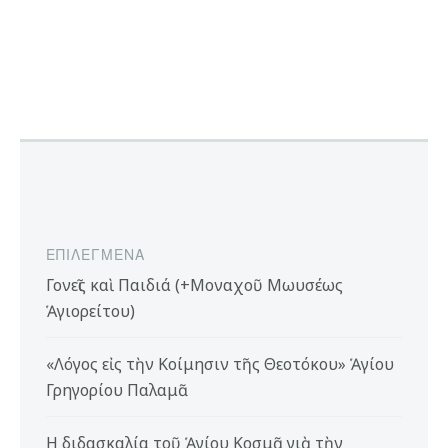
ΕΠΙΛΕΓΜΈΝΑ
Γονεῖς καὶ Παιδιά (+Μοναχοῦ Μωυσέως
Ἁγιορείτου)
«Λόγος εἰς τὴν Κοίμησιν τῆς Θεοτόκου» Ἁγίου
Γρηγορίου Παλαμᾶ
Η διδασκαλία τοῦ Ἁγίου Κοσμᾶ γιὰ τὴν