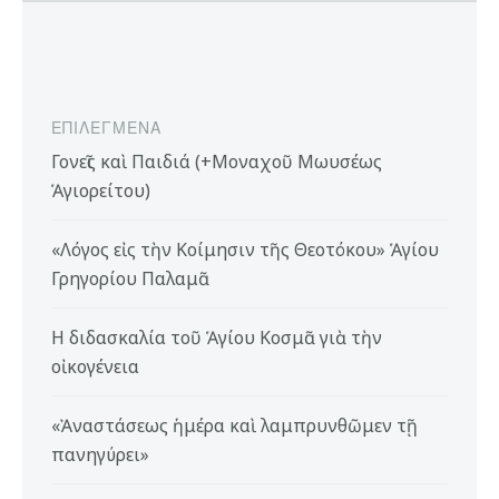
ΕΠΙΛΕΓΜΈΝΑ
Γονεῖς καὶ Παιδιά (+Μοναχοῦ Μωυσέως
Ἁγιορείτου)
«Λόγος εἰς τὴν Κοίμησιν τῆς Θεοτόκου» Ἁγίου
Γρηγορίου Παλαμᾶ
Η διδασκαλία τοῦ Ἁγίου Κοσμᾶ γιὰ τὴν
οἰκογένεια
«Ἀναστάσεως ἡμέρα καὶ λαμπρυνθῶμεν τῇ
πανηγύρει»