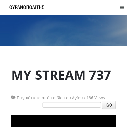
MY STREAM 737
Στιγμιότυπα από το βίο του Αγίου
/
186 Views
GO